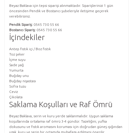
Beyaz Baklava için tepsi siparişi alınmaktadır. Siparişlerinizi 1 gün
öncesinden Pendik ve Bostancı şubeleriyle iletişime geçerek
verebilirsiniz.
Pendik Sipariş:
0545 730 55 66
Bostancı Sipariş:
0545 730 55 66
İçindekiler
Antep fıstık içi / Boz fıstık
Toz şeker
İçme suyu
Sade yağ
Yumurta
Buğday unu
Buğday nişastası
Sofra tuzu
Ceviz
Çikolata
Saklama Koşulları ve Raf Ömrü
Beyaz Baklava, serin ve kuru yerde saklanmalıdır. Uygun saklama
koşullarında ortalama raf ömrü 3-4 gündür. Tazeliğini, yufka
dokusunu ve fıstık aromasını koruması için doğrudan güneş ışığından
uzak, kuru ve serin bir ortamda muhafaza edilmesi önerilir.