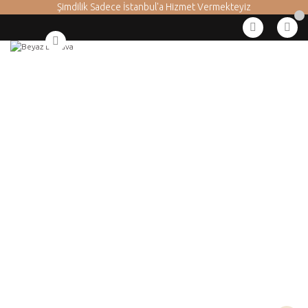
Şimdilik Sadece İstanbul'a Hizmet Vermekteyiz