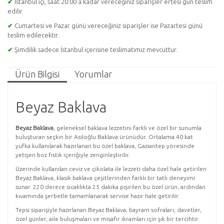
✔
İstanbul içi, saat 20:00'a kadar vereceğiniz siparişler ertesi gün teslim
edilir.
✔
Cumartesi ve Pazar günü vereceğiniz siparişler ise Pazartesi günü
teslim edilecektir.
✔
Şimdilik sadece İstanbul içerisine teslimatımız mevcuttur.
Ürün Bilgisi
Yorumlar
Beyaz Baklava
Beyaz Baklava
, geleneksel baklava lezzetini farklı ve özel bir sunumla
buluşturan seçkin bir Asiloğlu Baklava ürünüdür. Ortalama 40 kat
yufka kullanılarak hazırlanan bu özel baklava, Gaziantep yöresinde
yetişen boz fıstık içeriğiyle zenginleştirilir.
Üzerinde kullanılan ceviz ve çikolata ile lezzeti daha özel hale getirilen
Beyaz Baklava, klasik baklava çeşitlerinden farklı bir tatlı deneyimi
sunar. 220 derece sıcaklıkta 25 dakika pişirilen bu özel ürün, ardından
kıvamında şerbetle tamamlanarak servise hazır hale getirilir.
Tepsi siparişiyle hazırlanan Beyaz Baklava; bayram sofraları, davetler,
özel günler, aile buluşmaları ve misafir ikramları için şık bir tercihtir.