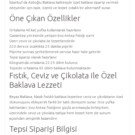
İstanbul’da Asiloğlu Baklava kalitesiyle özel baklava siparişi vermek
isteyenler için taze, özenli ve lezzet odaklı bir alternatif sunar.
Öne Çıkan Özellikler
Ortalama 40 kat yufka kullanılarak hazırlanır
Gaziantep yöresinde yetişen boz Antep fıstığı içerir
Üzeri ceviz ve çikolata ile lezzetlendirilir
220 derece sıcaklıkta 25 dakika pişirilir
Pişirme sonrası şerbetlenerek servise hazır hale getirilir
Tepsi siparişi olarak hazırlanır
Kilogramda ortalama 22-25 dilim bulunur
Tepside ortalama 63 dilim baklava bulunmaktadır
Fıstık, Ceviz ve Çikolata ile Özel
Baklava Lezzeti
Beyaz Baklava, klasik fıstıklı baklava lezzetine ceviz ve çikolatanın özel
dokunuşunu ekleyerek farklı bir tatlı deneyimi sunar. İnce yufka
katmanları, boz Antep fıstığının güçlü aromasıyla birleşirken;
üzerindeki ceviz ve çikolata tatlıya hem lezzet hem de sunum
açısından zenginlik kazandırır.
Tepsi Siparişi Bilgisi