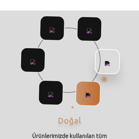
Yöresel
Ürünlerimizde kullanılan tüm malzemeler doğal içeriğe sahiptir.
Tüm malzemelerimiz kendi