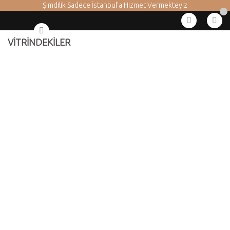
Şimdilik Sadece İstanbul'a Hizmet Vermekteyiz
VİTRİNDEKİLER