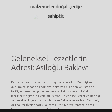
yöresinden, özenle seçilerek
getirilmiştir.
Geleneksel Lezzetlerin
Adresi: Asiloğlu Baklava
Kat kat yufkanın lezzetli yolculuğuna tanık olun! Geçmişten
günümüze kadar pek çok özel anımıza eşlik eden ve ustaların
tarifiyle damakları şımartan baklava, katkısız ve en doğal
içerikleriyle şimdi sizlerle buluşuyor. Geleneksel lezzetler dendiği
zaman akla ilk gelen tatlılardan olan Baklava ve Kadayıf Çeşitleri,
orijinal tariflerine sadık kalınarak üretiliyor ve taptaze olarak
kapınıza kadar ulaşıyor. Asiloğlu baklavaları olarak